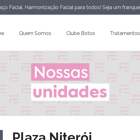
ço Facial. Harmonização Facial para todos! Seja um franqu
me
Quem Somos
Clube Botox
Tratamentos
Plaza Niterói