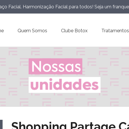
ço Facial. Harmonização Facial para todos! Seja um franqu
me
Quem Somos
Clube Botox
Tratamentos
Shopping Partage C