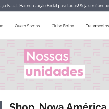
ço Facial. Harmonização Facial para todos! Seja um franqu
me
Quem Somos
Clube Botox
Tratamentos
Shop. Nova América 